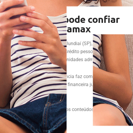
Você pode confiar
na Finamax
Sediada em Jundiaí (SP), a Finamax tem ma
mercado de crédito pessoal,e está presente
Paulo, com unidades administradas por corr
Essa experiência faz com que a gente conheç
uma solução financeira justa, para te ajudar 
saudável.
Confira nossos conteúdos de educação finan