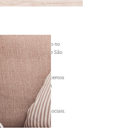
is de 30 anos de atuação no
 em mais de 60 cidades de São
espondentes.
a você, e por isso oferecemos
a ter uma vida financeira
ceira em nossas redes sociais.