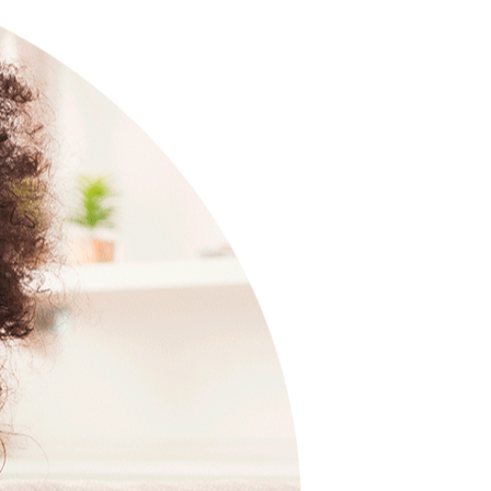
do contrato
ssa proposta, basta
enviar sua
nar o contrato e faremos o
nta.