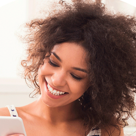
3
has as parcelas
Assinatura 
lisar sua situação e oferecer uma solução
Se você aceitar no
ude e fique dentro das suas possibilidades.
documentação, assi
depósito em sua co