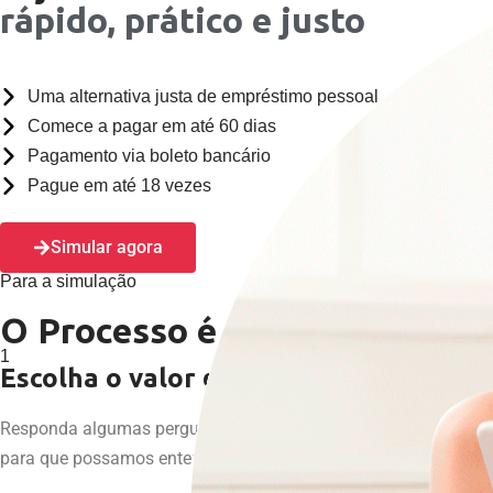
rápido, prático e justo
Uma alternativa justa de empréstimo pessoal
Comece a pagar em até 60 dias
Pagamento via boleto bancário
Pague em até 18 vezes
Simular agora
Para a simulação
O Processo é bem simples
1
2
Escolha o valor desejado
Escol
Responda algumas perguntas objetivas sobre você,
Vamos ana
para que possamos entender sua necessidade.
que te aj