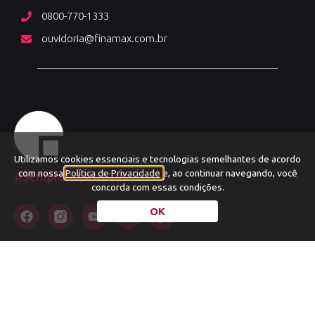
0800-770-1333
ouvidoria@finamax.com.br
Utilizamos cookies essenciais e tecnologias semelhantes de acordo
#SempreAoSeuLado
com nossa
Política de Privacidade
e, ao continuar navegando, você
concorda com essas condições.
OK
Copyright © 2024 Todos os Direitos Reservados
Finamax - CNPJ/MF sob o número 00.411.939/0001-49