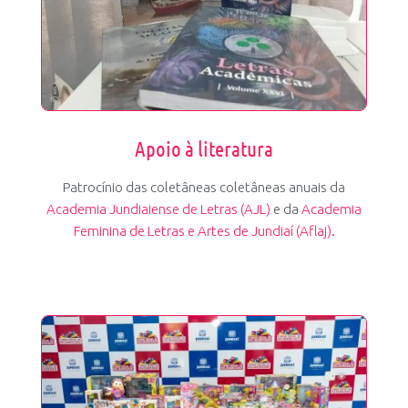
Apoio à literatura
Patrocínio das coletâneas
coletâneas anuais da
Academia Jundiaiense de Letras (AJL)
e da
Academia
Feminina de Letras e Artes de Jundiaí (Aflaj)
.