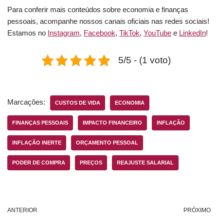
Para conferir mais conteúdos sobre economia e finanças
pessoais, acompanhe nossos canais oficiais
nas redes sociais!
Estamos no
Instagram
,
Facebook
,
TikTok
,
YouTube
e
LinkedIn
!
5/5 - (1 voto)
Marcações:
CUSTOS DE VIDA
ECONOMIA
FINANÇAS PESSOAIS
IMPACTO FINANCEIRO
INFLAÇÃO
INFLAÇÃO INERTE
ORÇAMENTO PESSOAL
PODER DE COMPRA
PREÇOS
REAJUSTE SALARIAL
ANTERIOR
PRÓXIMO