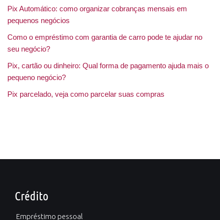
Pix Automático: como organizar cobranças mensais em
pequenos negócios
Como o empréstimo com garantia de carro pode te ajudar no
seu negócio?
Pix, cartão ou dinheiro: Qual forma de pagamento ajuda mais o
pequeno negócio?
Pix parcelado, veja como parcelar suas compras
Crédito
Empréstimo pessoal