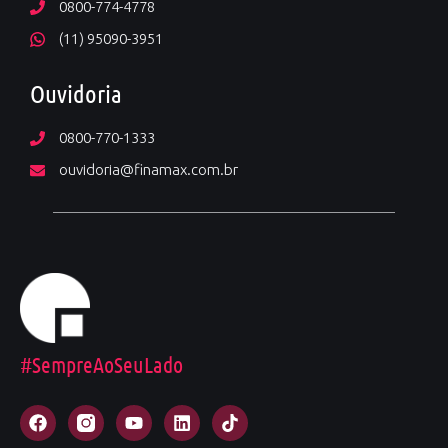
0800-774-4778
(11) 95090-3951
Ouvidoria
0800-770-1333
ouvidoria@finamax.com.br
#SempreAoSeuLado