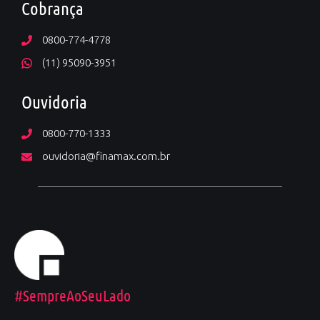
Cobrança
0800-774-4778
(11) 95090-3951
Ouvidoria
0800-770-1333
ouvidoria@finamax.com.br
#SempreAoSeuLado