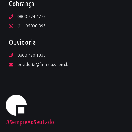
Cobrança
0800-774-4778
(11) 95090-3951
Ouvidoria
0800-770-1333
ouvidoria@finamax.com.br
#SempreAoSeuLado