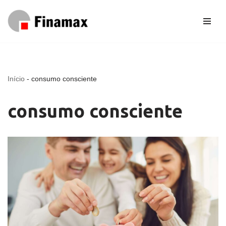
Pular
para
o
conteúdo
Início
-
consumo consciente
consumo consciente